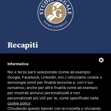
Recapiti
Contrada della Rosa, 18, 44121 Ferrara FE
Informativa
+39 0532 204537
Noi e terze parti selezionate (come ad esempio
Google, Facebook, LinkedIn, ecc.) utilizziamo cookie o
info@studiolegalegiubelli.it
tecnologie simili per finalità tecniche e, con il tuo
PEC
piero.giubelli@ordineavvocatiferrara.eu
consenso, anche per altre finalità come ad esempio
per mostrati annunci personalizzati e non
facebook.com/studiolegalegiubelli
personalizzati più utili per te, come specificato nella
cookie policy
.
instagram.com/studiolegale_giubelli
Chiudendo questo banner con la crocetta o cliccando