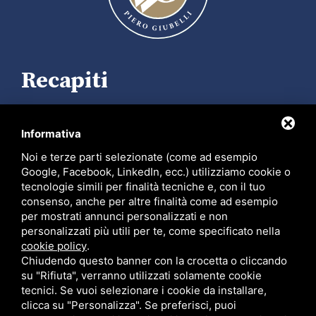
Recapiti
Contrada della Rosa, 18, 44121 Ferrara FE
Informativa
+39 0532 204537
Noi e terze parti selezionate (come ad esempio
Google, Facebook, LinkedIn, ecc.) utilizziamo cookie o
info@studiolegalegiubelli.it
tecnologie simili per finalità tecniche e, con il tuo
PEC
piero.giubelli@ordineavvocatiferrara.eu
consenso, anche per altre finalità come ad esempio
per mostrati annunci personalizzati e non
facebook.com/studiolegalegiubelli
personalizzati più utili per te, come specificato nella
cookie policy
.
instagram.com/studiolegale_giubelli
Chiudendo questo banner con la crocetta o cliccando
su "Rifiuta", verranno utilizzati solamente cookie
tecnici. Se vuoi selezionare i cookie da installare,
clicca su "Personalizza". Se preferisci, puoi